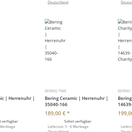
Deutschland
Deuts
BERING TIME
BERING 
ic | Herrenuhr |
Bering Ceramic | Herrenuhr |
Bering
35040-166
14639-
189,00 €
*
199,0
t verfügbar
Sofort verfügbar
 Werktage
Lieferzeit:
5 - 6 Werktage
Lieferz
Deutschland
Deuts