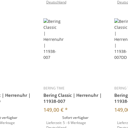
Deutschland
Deuts
BERING TIME
BERING 
c | Herrenuhr |
Bering Classic | Herrenuhr |
Bering
D
11938-007
11938
149,00 €
*
149,0
t verfügbar
Sofort verfügbar
 Werktage
Lieferzeit:
5 - 6 Werktage
Lieferz
Deutschland
Deuts