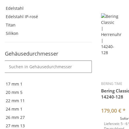
Edelstahl
Edelstahl IP-rosé
Titan
Silikon
Gehäusedurchmesser
17 mm
1
BERING TIME
Bering Classi
20 mm
5
14240-128
22 mm
11
24 mm
1
179,00 €
*
26 mm
27
Sofor
Lieferzeit:
5 - 6
27 mm
13
Deutschland