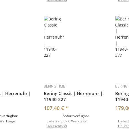
BERING TIME
BERING 
c | Herrenuhr |
Bering Classic | Herrenuhr |
Bering
11940-227
11940
107,40 €
*
179,0
t verfügbar
Sofort verfügbar
 Werktage
Lieferzeit:
5 - 6 Werktage
Lieferz
Deutschland
Deuts