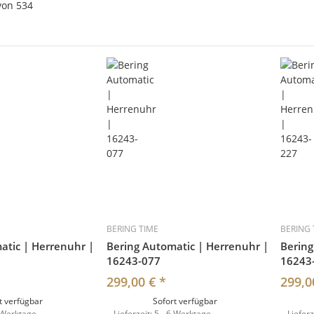
von
534
BERING TIME
BERING 
atic | Herrenuhr |
Bering Automatic | Herrenuhr |
Bering
16243-077
16243
299,00 €
*
299,0
t verfügbar
Sofort verfügbar
 Werktage
Lieferzeit:
5 - 6 Werktage
Lieferz