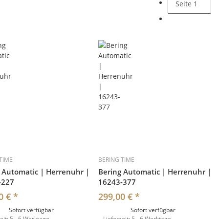
Seite
1
TIME
BERING TIME
 Automatic | Herrenuhr |
Bering Automatic | Herrenuhr |
-227
16243-377
0 €
*
299,00 €
*
Sofort verfügbar
Sofort verfügbar
eit:
5 - 6 Werktage
Lieferzeit:
5 - 6 Werktage