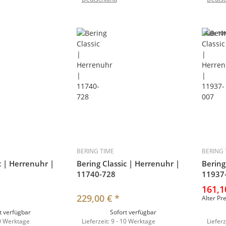
Sale 10
BERING TIME
BERING 
c | Herrenuhr |
Bering Classic | Herrenuhr |
Bering
11740-728
11937
161,1
229,00 €
*
Alter Pr
t verfügbar
Sofort verfügbar
10 Werktage
Lieferzeit:
9 - 10 Werktage
Lieferz