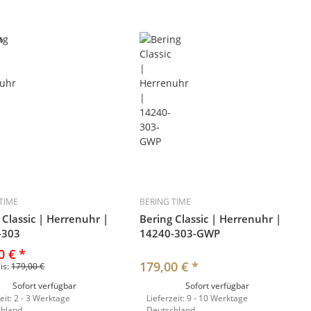
%
TIME
BERING TIME
 Classic | Herrenuhr |
Bering Classic | Herrenuhr |
-303
14240-303-GWP
0 €
*
179,00 €
*
eis:
179,00 €
Sofort verfügbar
Sofort verfügbar
eit:
2 - 3 Werktage
Lieferzeit:
9 - 10 Werktage
chland
Deutschland