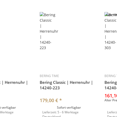
Sale 10
BERING TIME
BERING 
c | Herrenuhr |
Bering Classic | Herrenuhr |
Bering
14240-223
14240
161,1
179,00 €
*
Alter Pr
t verfügbar
Sofort verfügbar
 Werktage
Lieferzeit:
5 - 6 Werktage
Lieferz
Deutschland
Deuts