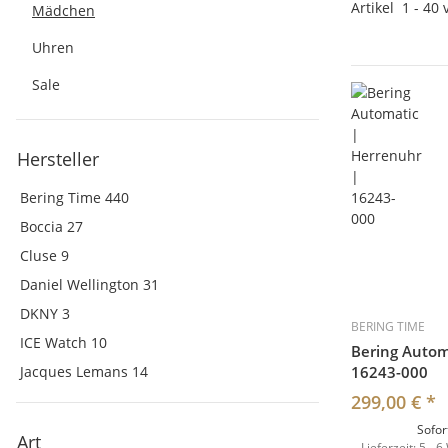
Artikel
1
-
40
Mädchen
Uhren
Sale
Hersteller
Bering Time
440
Boccia
27
Cluse
9
Daniel Wellington
31
DKNY
3
BERING TIME
ICE Watch
10
Bering Autom
Jacques Lemans
14
16243-000
299,00 €
*
Sofor
Art
Lieferzeit:
5 - 6