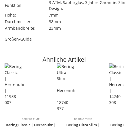
3 ATM, Saphirglas, 3 Jahre Garantie, Slim
Funktion:
Design,
Höhe:
7mm
Durchmesser:
38mm
Armbandbreite:
23mm
Größen-Guide
Ähnliche Artikel
BERING TIME
BERING TIME
B
Bering Classic | Herrenuhr |
Bering Ultra Slim |
Bering Cl