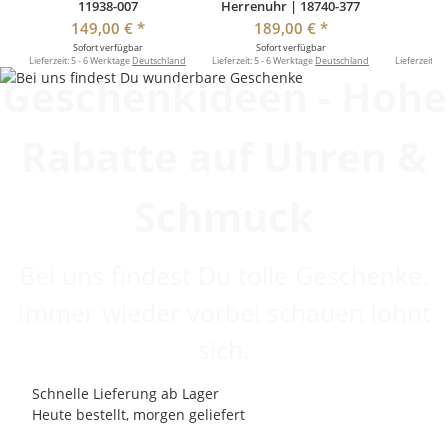
11938-007
Herrenuhr | 18740-377
149,00 €
*
189,00 €
*
1
Sofort verfügbar
Sofort verfügbar
So
Lieferzeit:
5 - 6 Werktage
Deutschland
Lieferzeit:
5 - 6 Werktage
Deutschland
Lieferzeit:
5 
Geschenkideen - Hohe
Rabatte auf Uhren &
Schmuck
Bei uns findest Du tolle Geschenke.
Immer wieder vorbei schauen lohnt
sich.
Schnelle Lieferung ab Lager
Heute bestellt, morgen geliefert