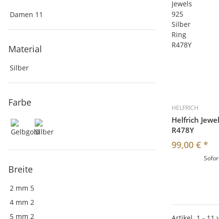
Damen
11
Material
Silber
Farbe
HELFRICH
Helfrich Jewe
R478Y
99,00 €
*
Sofor
Breite
2 mm
5
4 mm
2
5 mm
2
Artikel
1
-
11