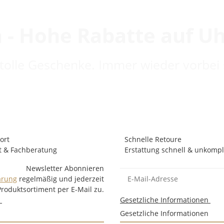
 - Hohe Rabatte auf U
 tolle Geschenke. Immer wieder vorbei 
ort
Schnelle Retoure
t & Fachberatung
Erstattung schnell & unkompli
Newsletter Abonnieren
ärung
regelmäßig und jederzeit
Produktsortiment per E-Mail zu.
n
Gesetzliche Informationen
Gesetzliche Informationen