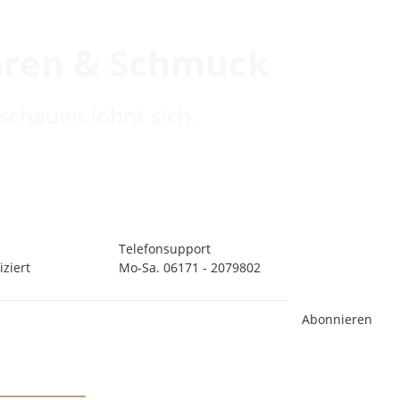
hren & Schmuck
schauen lohnt sich.
Telefonsupport
ziert
Mo-Sa. 06171 - 2079802
Abonnieren