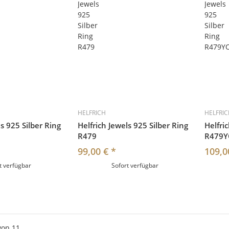
HELFRICH
HELFRI
ls 925 Silber Ring
Helfrich Jewels 925 Silber Ring
Helfri
R479
R479
99,00 €
*
109,0
t verfügbar
Sofort verfügbar
von
11