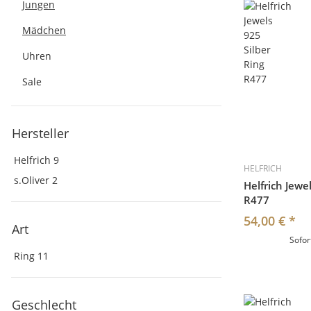
Jungen
Mädchen
Uhren
Sale
Hersteller
Helfrich
9
HELFRICH
s.Oliver
2
Helfrich Jewe
R477
54,00 €
*
Art
Sofor
Ring
11
Geschlecht