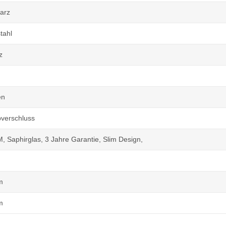
arz
tahl
z
en
pverschluss
, Saphirglas, 3 Jahre Garantie, Slim Design,
m
m