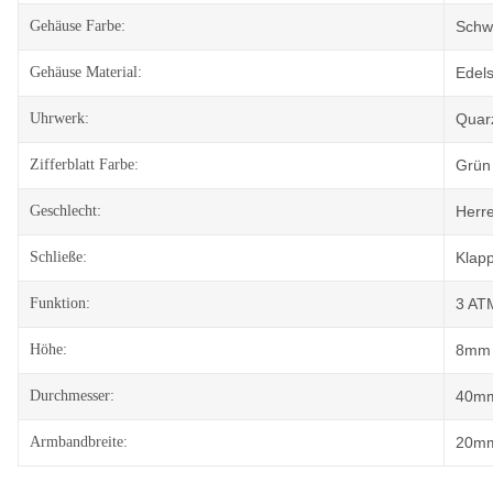
Gehäuse Farbe:
Schw
Gehäuse Material:
Edels
Uhrwerk:
Quar
Zifferblatt Farbe:
Grün
Geschlecht:
Herr
Schließe:
Klap
Funktion:
3 ATM
Höhe:
8mm
Durchmesser:
40m
Armbandbreite:
20m