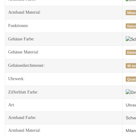
Armband Material:
Milan
Funktionen:
Datu
Gehäuse Farbe:
Gehäuse Material:
Edels
Gehäusedurchmesser:
40 m
Uhrwerk:
Quar
Zifferblatt Farbe:
Art:
Uhre
Armband Farbe:
Schw
Armband Material:
Milan