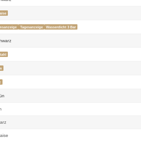
aise
msanzeige
Tagesanzeige
Wasserdicht 3 Bar
tahl
m
z
n
arz
aise