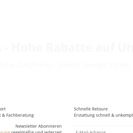
 - Hohe Rabatte auf U
 tolle Geschenke. Immer wieder vorbei 
ort
Schnelle Retoure
t & Fachberatung
Erstattung schnell & unkompli
Newsletter Abonnieren
ärung
regelmäßig und jederzeit