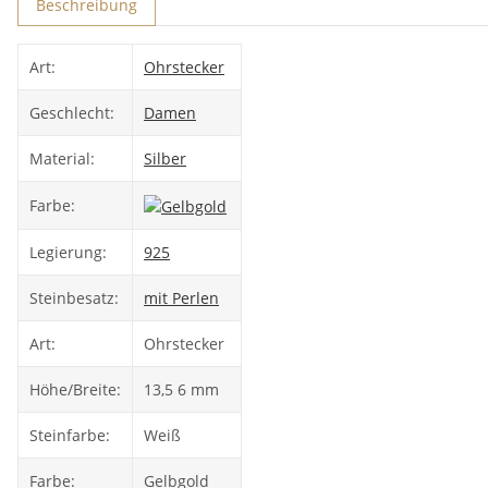
Beschreibung
Art:
Ohrstecker
Geschlecht:
Damen
Material:
Silber
Farbe:
Legierung:
925
Steinbesatz:
mit Perlen
Art:
Ohrstecker
Höhe/Breite:
13,5 6 mm
Steinfarbe:
Weiß
Farbe:
Gelbgold