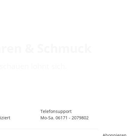
hren & Schmuck
schauen lohnt sich.
Telefonsupport
ziert
Mo-Sa. 06171 - 2079802
Abonnieren