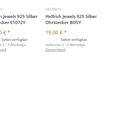
H
HELFRICH
h Jewels 925 Silber
Helfrich Jewels 925 Silber
cker E1072Y
Ohrstecker BO5Y
0 €
*
19,00 €
*
Sofort verfügbar
Sofort verfügbar
t:
2 - 3 Werktage
Lieferzeit:
2 - 3 Werktage
land
Deutschland