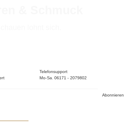
hren & Schmuck
schauen lohnt sich.
Telefonsupport
ert
Mo-Sa. 06171 - 2079802
Abonnieren