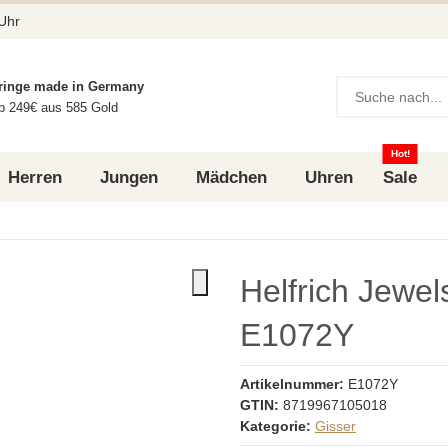
 Uhr
ringe made in Germany
b 249€ aus 585 Gold
Hot!
Herren
Jungen
Mädchen
Uhren
Sale
Helfrich Jewel
E1072Y
Artikelnummer:
E1072Y
GTIN:
8719967105018
Kategorie:
Gisser