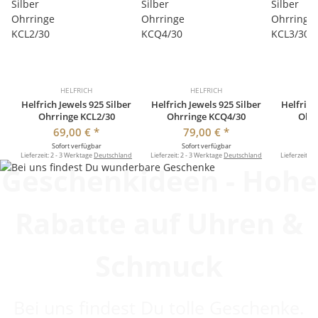
HELFRICH
HELFRICH
Helfrich Jewels 925 Silber
Helfrich Jewels 925 Silber
Helfrich
Ohrringe KCL2/30
Ohrringe KCQ4/30
Ohrr
69,00 €
*
79,00 €
*
Sofort verfügbar
Sofort verfügbar
So
Lieferzeit:
2 - 3 Werktage
Deutschland
Lieferzeit:
2 - 3 Werktage
Deutschland
Lieferzeit:
2 
Geschenkideen - Hohe
Rabatte auf Uhren &
Schmuck
Bei uns findest Du tolle Geschenke.