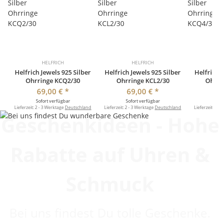
HELFRICH
HELFRICH
Helfrich Jewels 925 Silber
Helfrich Jewels 925 Silber
Helfrich
Ohrringe KCQ2/30
Ohrringe KCL2/30
Ohrr
69,00 €
*
69,00 €
*
Sofort verfügbar
Sofort verfügbar
So
Lieferzeit:
2 - 3 Werktage
Deutschland
Lieferzeit:
2 - 3 Werktage
Deutschland
Lieferzeit:
2 
Geschenkideen - Hohe
Rabatte auf Uhren &
Schmuck
Bei uns findest Du tolle Geschenke.