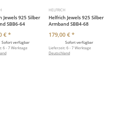
H
HELFRICH
h Jewels 925 Silber
Helfrich Jewels 925 Silber
nd SBB6-64
Armband SBB4-68
0 €
*
179,00 €
*
Sofort verfügbar
Sofort verfügbar
t:
6 - 7 Werktage
Lieferzeit:
6 - 7 Werktage
land
Deutschland