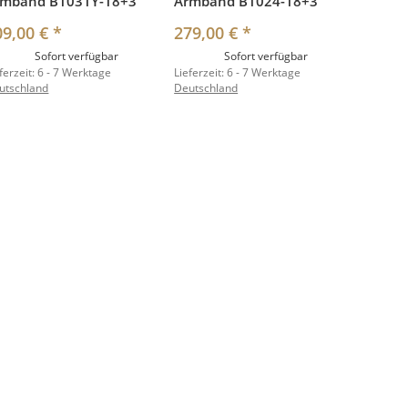
rmband B1031Y-18+3
Armband B1024-18+3
09,00 €
*
279,00 €
*
Sofort verfügbar
Sofort verfügbar
ferzeit:
6 - 7 Werktage
Lieferzeit:
6 - 7 Werktage
utschland
Deutschland