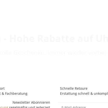
 - Hohe Rabatte auf U
 tolle Geschenke. Immer wieder vorbei 
ort
Schnelle Retoure
t & Fachberatung
Erstattung schnell & unkompli
Newsletter Abonnieren
ärung
regelmäßig und jederzeit