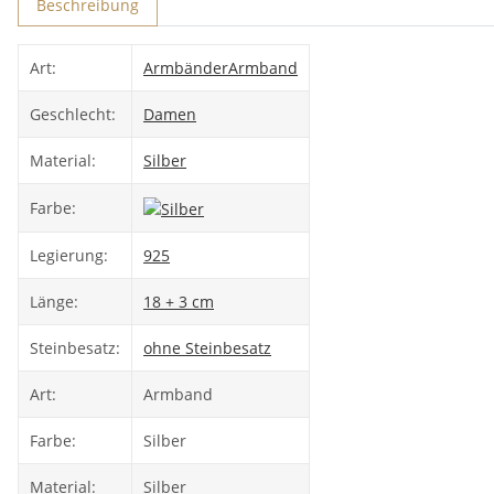
Beschreibung
Art:
Armbänder
Armband
Geschlecht:
Damen
Material:
Silber
Farbe:
Legierung:
925
Länge:
18 + 3 cm
Steinbesatz:
ohne Steinbesatz
Art:
Armband
Farbe:
Silber
Material:
Silber