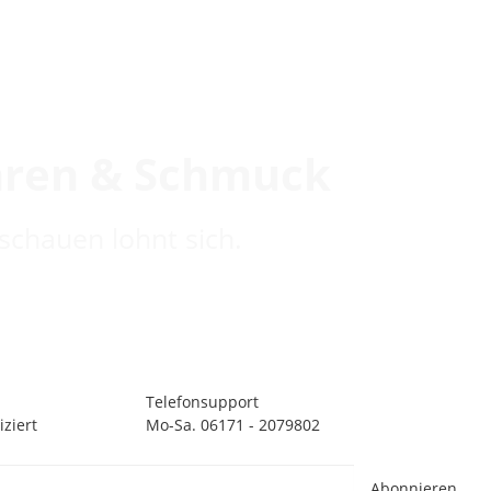
hren & Schmuck
schauen lohnt sich.
Telefonsupport
ziert
Mo-Sa. 06171 - 2079802
Abonnieren