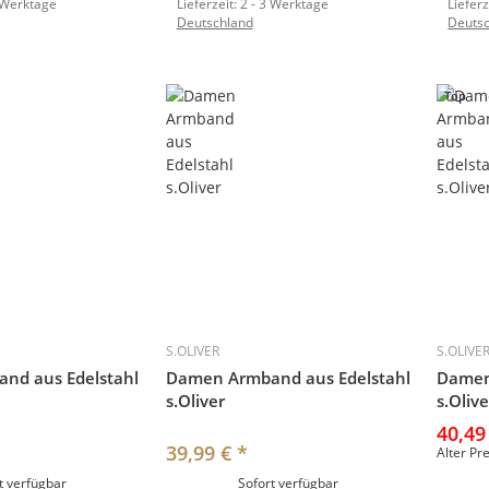
 Werktage
Lieferzeit:
2 - 3 Werktage
Lieferz
Deutschland
Deuts
Top
S.OLIVER
S.OLIVE
nd aus Edelstahl
Damen Armband aus Edelstahl
Damen
s.Oliver
s.Olive
40,49
39,99 €
*
Alter Pr
t verfügbar
Sofort verfügbar