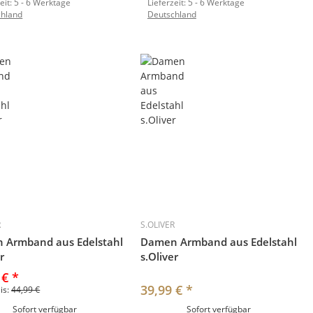
eit:
5 - 6 Werktage
Lieferzeit:
5 - 6 Werktage
chland
Deutschland
R
S.OLIVER
 Armband aus Edelstahl
Damen Armband aus Edelstahl
r
s.Oliver
 €
*
39,99 €
*
eis:
44,99 €
Sofort verfügbar
Sofort verfügbar