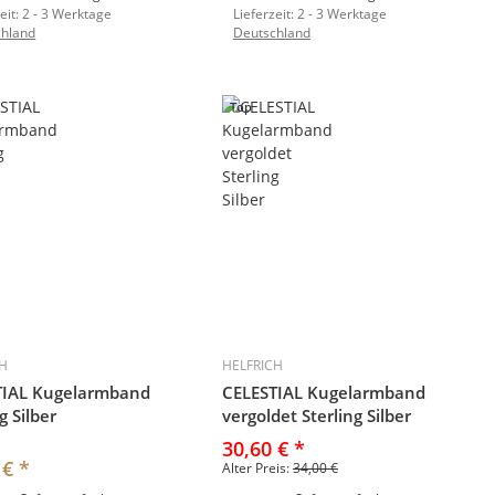
eit:
2 - 3 Werktage
Lieferzeit:
2 - 3 Werktage
chland
Deutschland
Top
CH
HELFRICH
TIAL Kugelarmband
CELESTIAL Kugelarmband
g Silber
vergoldet Sterling Silber
30,60 €
*
 €
*
Alter Preis:
34,00 €