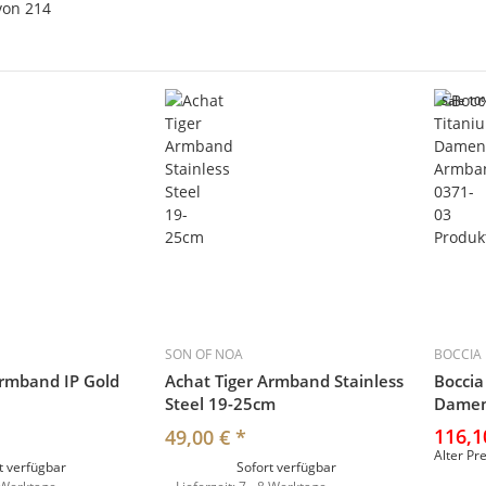
von
214
Sale 10
SON OF NOA
BOCCIA
Armband IP Gold
Achat Tiger Armband Stainless
Boccia
Steel 19-25cm
Damen
116,1
49,00 €
*
Alter Pr
t verfügbar
Sofort verfügbar