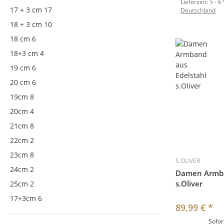
Lieferzeit:
5 - 6
17 + 3 cm
17
Deutschland
18 + 3 cm
10
18 cm
6
18+3 cm
4
19 cm
6
20 cm
6
19cm
8
20cm
4
21cm
8
22cm
2
23cm
8
S.OLIVER
24cm
2
Damen Armba
s.Oliver
25cm
2
17+3cm
6
89,99 €
*
Sofor