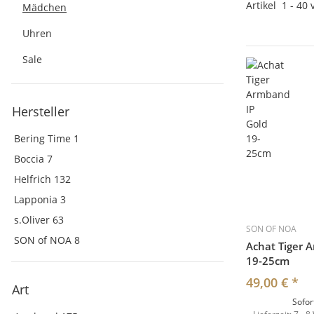
Artikel
1
-
40
Mädchen
Uhren
Sale
Hersteller
Bering Time
1
Boccia
7
Helfrich
132
Lapponia
3
s.Oliver
63
SON OF NOA
SON of NOA
8
Achat Tiger 
19-25cm
49,00 €
*
Art
Sofor