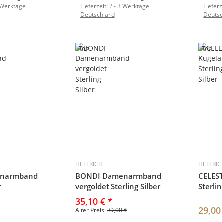
 Werktage
Lieferzeit:
2 - 3 Werktage
Lieferz
Deutschland
Deuts
Top
Top
HELFRICH
HELFRI
narmband
BONDI Damenarmband
CELES
r
vergoldet Sterling Silber
Sterlin
35,10 €
*
29,00
Alter Preis:
39,00 €