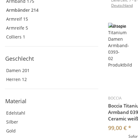
Lieferzeit:
7 - 8
Armband
175
Deutschland
Armbänder
214
Armreif
15
Auf Lager
Armreife
5
Colliers
1
Geschlecht
Damen
201
Herren
12
BOCCIA
Material
Boccia Tita
Armband 0393
Edelstahl
Ceramic wei
Silber
99,00 €
*
Gold
Sofor