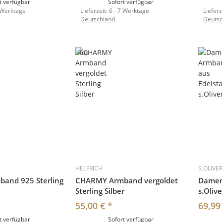
t verfügbar
Sofort verfügbar
 Werktage
Lieferzeit:
6 - 7 Werktage
Lieferz
Deutschland
Deuts
Top
HELFRICH
S.OLIVE
and 925 Sterling
CHARMY Armband vergoldet
Damen
Sterling Silber
s.Olive
55,00 €
*
69,99
t verfügbar
Sofort verfügbar