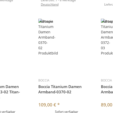
 Werktage
Lieferzeit:
7 - 8 Werktage
Deutschland
Liefer
Auf Lager
Auf Lag
BOCCIA
BOCCIA
nium Damen
Boccia Titanium Damen
Bocci
-02 Titan-
Armband-0370-02
Armba
ß
109,00 €
*
89,00
t verfügbar
Sofort verfügbar