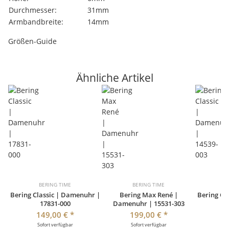
Durchmesser:
31mm
Armbandbreite:
14mm
Größen-Guide
Ähnliche Artikel
BERING TIME
BERING TIME
B
Bering Classic | Damenuhr |
Bering Max René |
Bering Cl
17831-000
Damenuhr | 15531-303
149,00 €
*
199,00 €
*
1
Sofort verfügbar
Sofort verfügbar
So