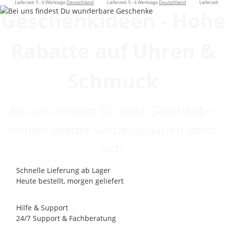
Lieferzeit:
5 - 6 Werktage
Deutschland
Lieferzeit:
5 - 6 Werktage
Deutschland
Lieferzeit:
5 
Geschenkideen - Hohe
Rabatte auf Uhren &
Schmuck
Bei uns findest Du tolle Geschenke.
Immer wieder vorbei schauen lohnt
sich.
Schnelle Lieferung ab Lager
Heute bestellt, morgen geliefert
Hilfe & Support
24/7 Support & Fachberatung