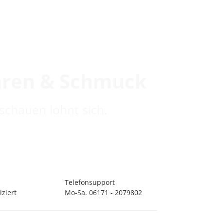
hren & Schmuck
schauen lohnt sich.
Telefonsupport
ziert
Mo-Sa. 06171 - 2079802