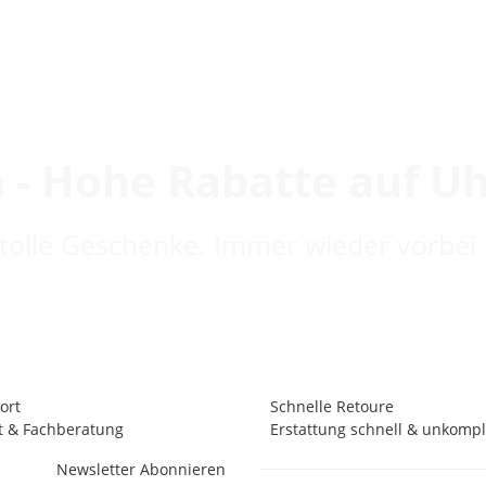
 - Hohe Rabatte auf U
 tolle Geschenke. Immer wieder vorbei 
ort
Schnelle Retoure
t & Fachberatung
Erstattung schnell & unkompli
Newsletter Abonnieren