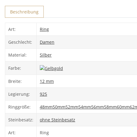
Beschreibung
Art:
Ring
Geschlecht:
Damen
Material:
Silber
Farbe:
Breite:
12 mm
Legierung:
925
Ringgröße:
48mm
50mm
52mm
54mm
56mm
58mm
60mm
62
Steinbesatz:
ohne Steinbesatz
Art:
Ring