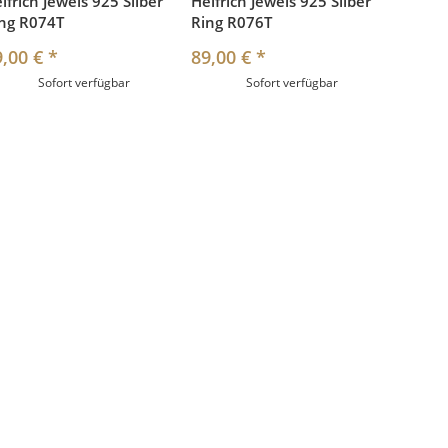
lfrich Jewels 925 Silber
Helfrich Jewels 925 Silber
ng R074T
Ring R076T
9,00 €
*
89,00 €
*
Sofort verfügbar
Sofort verfügbar