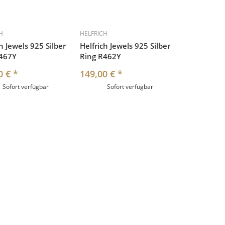
H
HELFRICH
h Jewels 925 Silber
Helfrich Jewels 925 Silber
R467Y
Ring R462Y
0 €
*
149,00 €
*
Sofort verfügbar
Sofort verfügbar