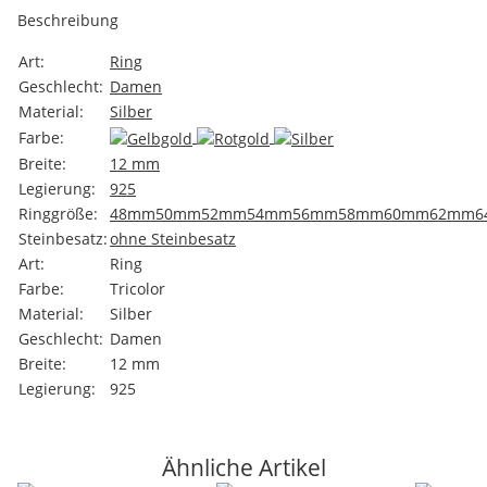
Beschreibung
Art:
Ring
Geschlecht:
Damen
Material:
Silber
Farbe:
Breite:
12 mm
Legierung:
925
Ringgröße:
48mm
50mm
52mm
54mm
56mm
58mm
60mm
62mm
6
Steinbesatz:
ohne Steinbesatz
Art:
Ring
Farbe:
Tricolor
Material:
Silber
Geschlecht:
Damen
Breite:
12 mm
Legierung:
925
Ähnliche Artikel