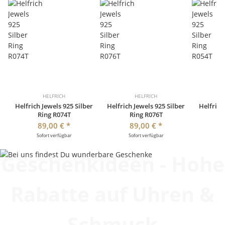
HELFRICH
HELFRICH
Helfrich Jewels 925 Silber
Helfrich Jewels 925 Silber
Helfrich
Ring R074T
Ring R076T
R
89,00 €
*
89,00 €
*
Sofort verfügbar
Sofort verfügbar
So
Geschenkideen - Hohe
Rabatte auf Uhren &
Schmuck