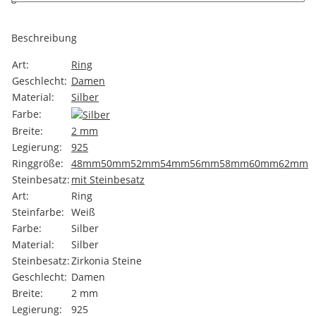
Beschreibung
Art:
Ring
Geschlecht:
Damen
Material:
Silber
Farbe:
Breite:
2 mm
Legierung:
925
Ringgröße:
48mm
50mm
52mm
54mm
56mm
58mm
60mm
62mm
Steinbesatz:
mit Steinbesatz
Art:
Ring
Steinfarbe:
Weiß
Farbe:
Silber
Material:
Silber
Steinbesatz:
Zirkonia Steine
Geschlecht:
Damen
Breite:
2 mm
Legierung:
925