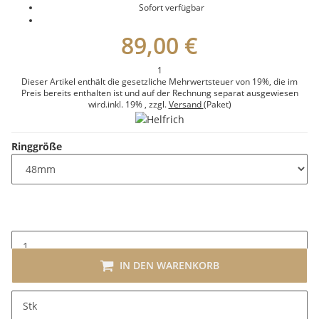
Sofort verfügbar
89,00 €
1
Dieser Artikel enthält die gesetzliche Mehrwertsteuer von 19%, die im
Preis bereits enthalten ist und auf der Rechnung separat ausgewiesen
wird.
inkl. 19%
, zzgl.
Versand
(Paket)
Ringgröße
IN DEN WARENKORB
x
Dieser Artikel hat Variationen. Wählen Sie bitte die
Stk
gewünschte Variation aus.