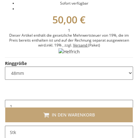
Sofort verfügbar
50,00 €
1
Dieser Artikel enthält die gesetzliche Mehrwertsteuer von 19%, die im
Preis bereits enthalten ist und auf der Rechnung separat ausgewiesen
wird.
inkl. 19%
, zzgl.
Versand
(Paket)
Ringgröße
IN DEN WARENKORB
x
Dieser Artikel hat Variationen. Wählen Sie bitte die
Stk
gewünschte Variation aus.