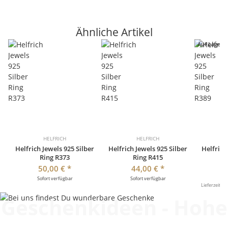
Ähnliche Artikel
Auf Lager
HELFRICH
HELFRICH
Helfrich Jewels 925 Silber
Helfrich Jewels 925 Silber
Helfrich
Ring R373
Ring R415
50,00 €
*
44,00 €
*
Sofort verfügbar
Sofort verfügbar
So
Lieferzeit:
2 
Geschenkideen - Hohe