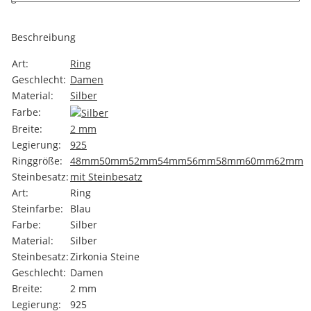
Beschreibung
Art:
Ring
Geschlecht:
Damen
Material:
Silber
Farbe:
Breite:
2 mm
Legierung:
925
Ringgröße:
48mm
50mm
52mm
54mm
56mm
58mm
60mm
62mm
Steinbesatz:
mit Steinbesatz
Art:
Ring
Steinfarbe:
Blau
Farbe:
Silber
Material:
Silber
Steinbesatz:
Zirkonia Steine
Geschlecht:
Damen
Breite:
2 mm
Legierung:
925