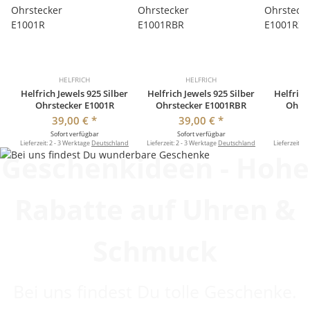
HELFRICH
HELFRICH
Helfrich Jewels 925 Silber
Helfrich Jewels 925 Silber
Helfrich
Ohrstecker E1001R
Ohrstecker E1001RBR
Ohrst
39,00 €
*
39,00 €
*
Sofort verfügbar
Sofort verfügbar
So
Lieferzeit:
2 - 3 Werktage
Deutschland
Lieferzeit:
2 - 3 Werktage
Deutschland
Lieferzeit:
2 
Geschenkideen - Hohe
Rabatte auf Uhren &
Schmuck
Bei uns findest Du tolle Geschenke.