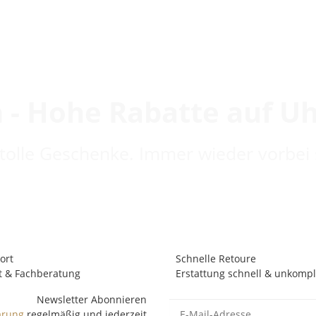
 - Hohe Rabatte auf U
 tolle Geschenke. Immer wieder vorbei 
ort
Schnelle Retoure
t & Fachberatung
Erstattung schnell & unkompli
Newsletter Abonnieren
ärung
regelmäßig und jederzeit