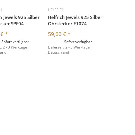
H
HELFRICH
h Jewels 925 Silber
Helfrich Jewels 925 Silber
cker SPE04
Ohrstecker E1074
 €
*
59,00 €
*
Sofort verfügbar
Sofort verfügbar
t:
2 - 3 Werktage
Lieferzeit:
2 - 3 Werktage
land
Deutschland