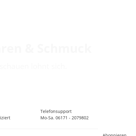
hren & Schmuck
schauen lohnt sich.
Telefonsupport
ziert
Mo-Sa. 06171 - 2079802
Abonnieren