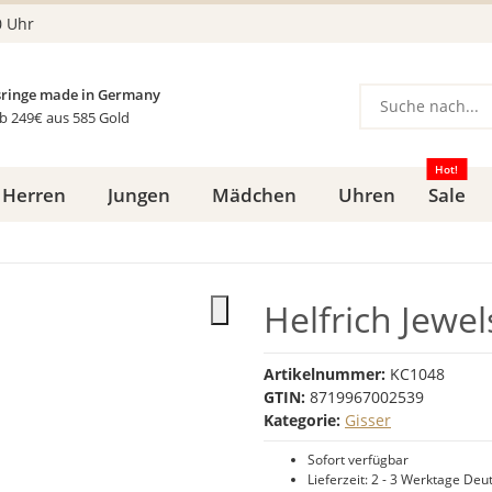
0 Uhr
ringe made in Germany
b 249€ aus 585 Gold
Hot!
Herren
Jungen
Mädchen
Uhren
Sale
Helfrich Jewe
Artikelnummer:
KC1048
GTIN:
8719967002539
Kategorie:
Gisser
Sofort verfügbar
Lieferzeit:
2 - 3 Werktage
Deut