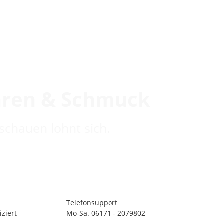
hren & Schmuck
schauen lohnt sich.
Telefonsupport
ziert
Mo-Sa. 06171 - 2079802