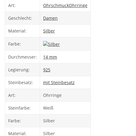
Art:
Ohrschmuck
Ohrringe
Geschlecht:
Damen
Material:
Silber
Farbe:
Durchmesser:
14 mm
Legierung:
925
Steinbesatz:
mit Steinbesatz
Art:
Ohrringe
Steinfarbe:
Weiß
Farbe:
Silber
Material:
Silber