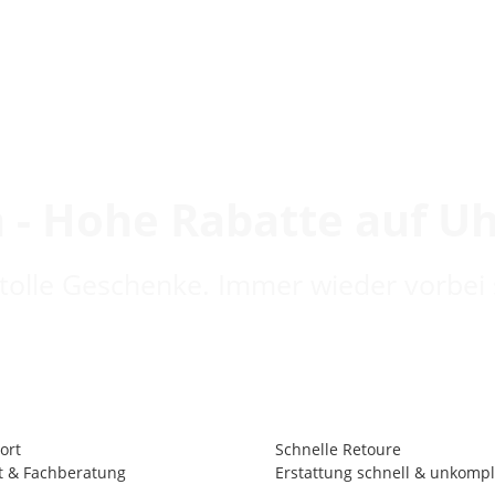
 - Hohe Rabatte auf U
 tolle Geschenke. Immer wieder vorbei 
ort
Schnelle Retoure
t & Fachberatung
Erstattung schnell & unkompli