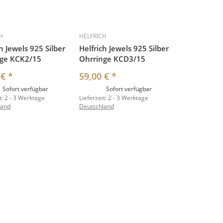
H
HELFRICH
h Jewels 925 Silber
Helfrich Jewels 925 Silber
nge KCK2/15
Ohrringe KCD3/15
 €
*
59,00 €
*
Sofort verfügbar
Sofort verfügbar
t:
2 - 3 Werktage
Lieferzeit:
2 - 3 Werktage
land
Deutschland