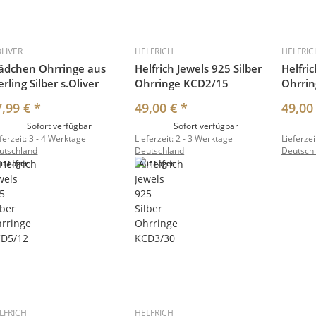
OLIVER
HELFRICH
HELFRIC
ädchen Ohrringe aus
Helfrich Jewels 925 Silber
Helfric
erling Silber s.Oliver
Ohrringe KCD2/15
Ohrri
7,99 €
*
49,00 €
*
49,00
Sofort verfügbar
Sofort verfügbar
ferzeit:
3 - 4 Werktage
Lieferzeit:
2 - 3 Werktage
Lieferzei
utschland
Deutschland
Deutsch
uf Lager
Auf Lager
LFRICH
HELFRICH