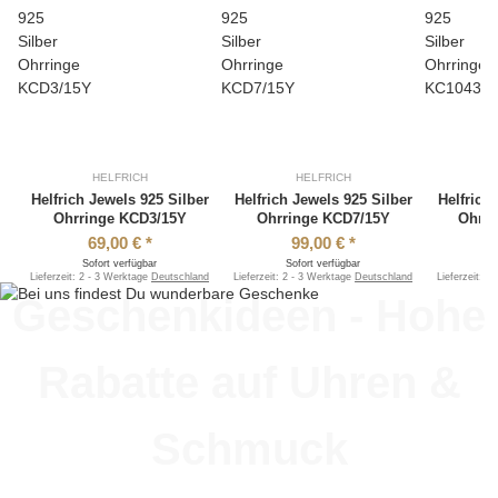
HELFRICH
HELFRICH
Helfrich Jewels 925 Silber
Helfrich Jewels 925 Silber
Helfrich
Ohrringe KCD3/15Y
Ohrringe KCD7/15Y
Ohrr
69,00 €
*
99,00 €
*
Sofort verfügbar
Sofort verfügbar
S
Lieferzeit:
2 - 3 Werktage
Deutschland
Lieferzeit:
2 - 3 Werktage
Deutschland
Lieferzeit:
2 
Geschenkideen - Hohe
Rabatte auf Uhren &
Schmuck