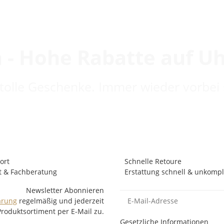
 - Hohe Rabatte auf U
 tolle Geschenke. Immer wieder vorbei 
ort
Schnelle Retoure
t & Fachberatung
Erstattung schnell & unkompli
Newsletter Abonnieren
ärung
regelmäßig und jederzeit
Produktsortiment per E-Mail zu.
n
Gesetzliche Informationen