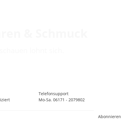
hren & Schmuck
schauen lohnt sich.
Telefonsupport
ziert
Mo-Sa. 06171 - 2079802
Abonnieren