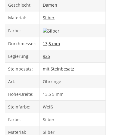
Geschlecht:
Damen
Material:
Silber
Farbe:
Durchmesser:
13,5 mm
Legierung:
925
Steinbesatz:
mit Steinbesatz
Art:
Ohrringe
Höhe/Breite:
13,5 5 mm
Steinfarbe:
Weiß
Farbe:
Silber
Material:
Silber