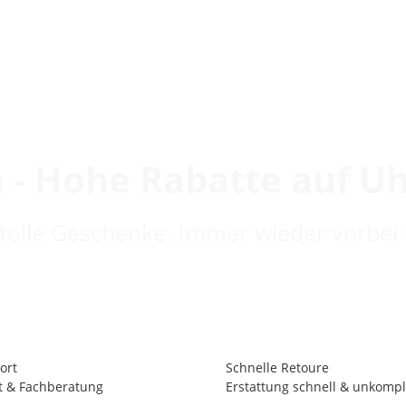
 - Hohe Rabatte auf U
 tolle Geschenke. Immer wieder vorbei 
ort
Schnelle Retoure
t & Fachberatung
Erstattung schnell & unkompli