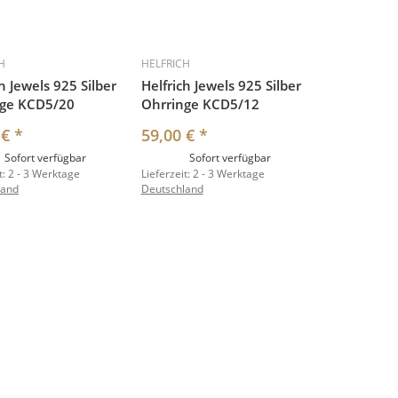
H
HELFRICH
h Jewels 925 Silber
Helfrich Jewels 925 Silber
nge KCD5/20
Ohrringe KCD5/12
 €
*
59,00 €
*
Sofort verfügbar
Sofort verfügbar
t:
2 - 3 Werktage
Lieferzeit:
2 - 3 Werktage
land
Deutschland