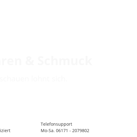
hren & Schmuck
schauen lohnt sich.
Telefonsupport
ziert
Mo-Sa. 06171 - 2079802