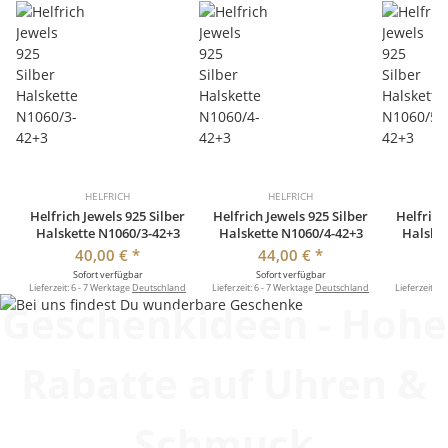
HELFRICH
HELFRICH
Helfrich Jewels 925 Silber
Helfrich Jewels 925 Silber
Helfrich
Halskette N1060/3-42+3
Halskette N1060/4-42+3
Halsket
40,00 €
*
44,00 €
*
Sofort verfügbar
Sofort verfügbar
So
Lieferzeit:
6 - 7 Werktage
Deutschland
Lieferzeit:
6 - 7 Werktage
Deutschland
Lieferzeit:
6 
Geschenkideen - Hohe
Rabatte auf Uhren &
Schmuck