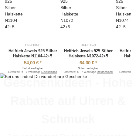
HELFRICH
HELFRICH
Helfrich Jewels 925 Silber
Helfrich Jewels 925 Silber
Helfrich
Halskette N1104-42+5
Halskette N1072-42+5
Halske
54,00 €
*
64,00 €
*
Sofort verfügbar
Sofort verfügbar
S
Lieferzeit:
6 - 7 Werktage
Deutschland
Lieferzeit:
6 - 7 Werktage
Deutschland
Lieferzeit:
6 
Geschenkideen - Hohe
Rabatte auf Uhren &
Schmuck