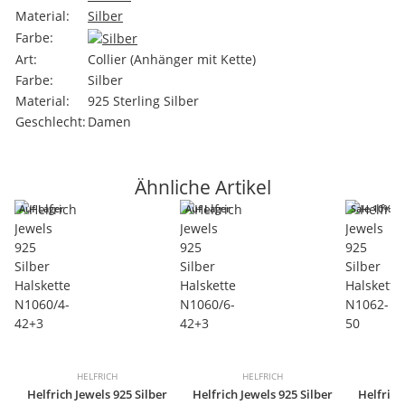
Material:
Silber
Farbe:
Art:
Collier (Anhänger mit Kette)
Farbe:
Silber
Material:
925 Sterling Silber
Geschlecht:
Damen
Ähnliche Artikel
Auf Lager
Auf Lager
Sale 10%
HELFRICH
HELFRICH
Helfrich Jewels 925 Silber
Helfrich Jewels 925 Silber
Helfrich