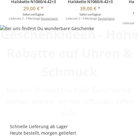
Halskette N1060/4-42+3
Halskette N1060/6-42+3
Halsk
29,00 €
*
39,00 €
*
Alte
Sofort verfügbar
Sofort verfügbar
Lieferzeit:
2 - 3 Werktage
Deutschland
Lieferzeit:
2 - 3 Werktage
Deutschland
So
Lieferzeit:
2 
Geschenkideen - Hohe
Rabatte auf Uhren &
Schmuck
Bei uns findest Du tolle Geschenke.
Immer wieder vorbei schauen lohnt
sich.
Schnelle Lieferung ab Lager
Heute bestellt, morgen geliefert