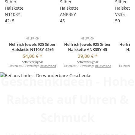
HELFRICH
HELFRICH
Helfrich Jewels 925 Silber
Helfrich Jewels 925 Silber
Helfrich
Halskette N1108Y-42+5
Halskette ANK35Y-45
Hals
54,00 €
*
29,00 €
*
Sofort verfügbar
Sofort verfügbar
So
Lieferzeit:
6 - 7 Werktage
Deutschland
Lieferzeit:
6 - 7 Werktage
Deutschland
Lieferzeit:
6 
Geschenkideen - Hohe
Rabatte auf Uhren &
Schmuck
Bei uns findest Du tolle Geschenke.