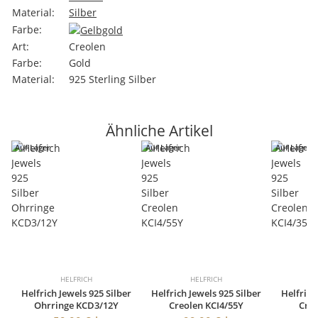
Material:
Silber
Farbe:
Art:
Creolen
Farbe:
Gold
Material:
925 Sterling Silber
Ähnliche Artikel
Auf Lager
Auf Lager
Auf Lager
HELFRICH
HELFRICH
Helfrich Jewels 925 Silber
Helfrich Jewels 925 Silber
Helfrich
Ohrringe KCD3/12Y
Creolen KCI4/55Y
Creo