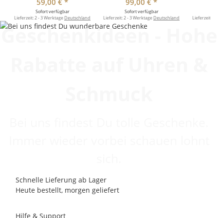
59,00 €
*
99,00 €
*
Sofort verfügbar
Sofort verfügbar
So
Lieferzeit:
2 - 3 Werktage
Deutschland
Lieferzeit:
2 - 3 Werktage
Deutschland
Lieferzeit:
2 
Geschenkideen - Hohe
Rabatte auf Uhren &
Schmuck
Bei uns findest Du tolle Geschenke.
Immer wieder vorbei schauen lohnt
sich.
Schnelle Lieferung ab Lager
Heute bestellt, morgen geliefert
Hilfe & Support