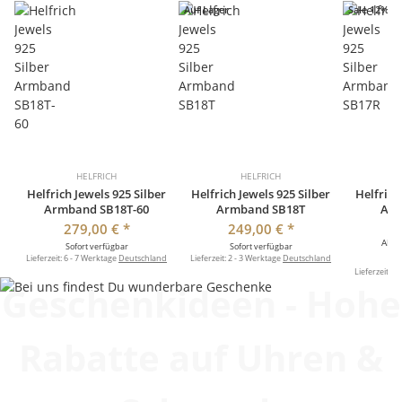
Auf Lager
Sale 12%
HELFRICH
HELFRICH
Helfrich Jewels 925 Silber
Helfrich Jewels 925 Silber
Helfrich
Armband SB18T-60
Armband SB18T
Arm
279,00 €
*
249,00 €
*
2
Alte
Sofort verfügbar
Sofort verfügbar
Lieferzeit:
6 - 7 Werktage
Deutschland
Lieferzeit:
2 - 3 Werktage
Deutschland
So
Lieferzeit:
2 
Geschenkideen - Hohe
Rabatte auf Uhren &