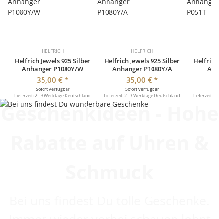
HELFRICH
HELFRICH
Helfrich Jewels 925 Silber
Helfrich Jewels 925 Silber
Helfrich
Anhänger P1080Y/W
Anhänger P1080Y/A
Anh
35,00 €
*
35,00 €
*
Sofort verfügbar
Sofort verfügbar
So
Lieferzeit:
2 - 3 Werktage
Deutschland
Lieferzeit:
2 - 3 Werktage
Deutschland
Lieferzeit:
2 
Geschenkideen - Hohe
Rabatte auf Uhren &
Schmuck
Bei uns findest Du tolle Geschenke.
Immer wieder vorbei schauen lohnt