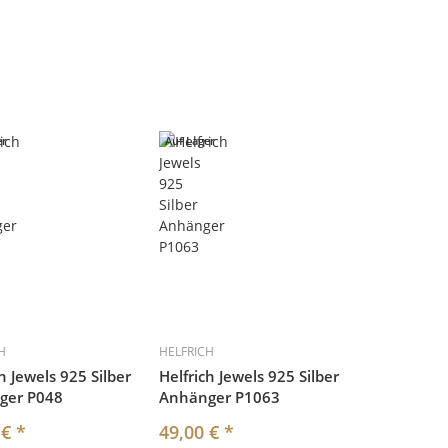
er
Auf Lager
H
HELFRICH
h Jewels 925 Silber
Helfrich Jewels 925 Silber
ger P048
Anhänger P1063
 €
*
49,00 €
*