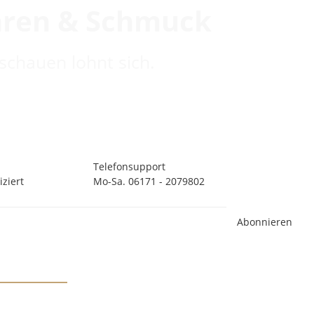
hren & Schmuck
schauen lohnt sich.
Telefonsupport
ziert
Mo-Sa. 06171 - 2079802
Abonnieren