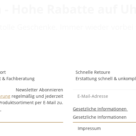
 - Hohe Rabatte auf U
 tolle Geschenke. Immer wieder vorbei 
ort
Schnelle Retoure
t & Fachberatung
Erstattung schnell & unkompli
Newsletter Abonnieren
ärung
regelmäßig und jederzeit
Produktsortiment per E-Mail zu.
n
Gesetzliche Informationen
Gesetzliche Informationen
Impressum