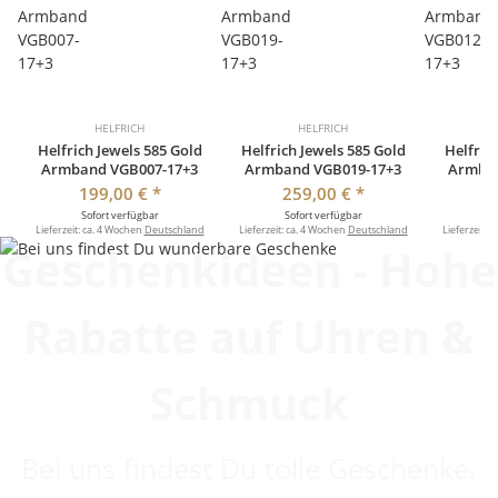
HELFRICH
HELFRICH
Helfrich Jewels 585 Gold
Helfrich Jewels 585 Gold
Helfric
Armband VGB007-17+3
Armband VGB019-17+3
Armban
199,00 €
*
259,00 €
*
2
Sofort verfügbar
Sofort verfügbar
So
Lieferzeit:
ca. 4 Wochen
Deutschland
Lieferzeit:
ca. 4 Wochen
Deutschland
Lieferzeit:
c
Geschenkideen - Hohe
Rabatte auf Uhren &
Schmuck
Bei uns findest Du tolle Geschenke.