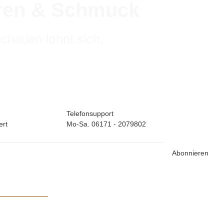
hren & Schmuck
schauen lohnt sich.
Telefonsupport
ert
Mo-Sa. 06171 - 2079802
Abonnieren