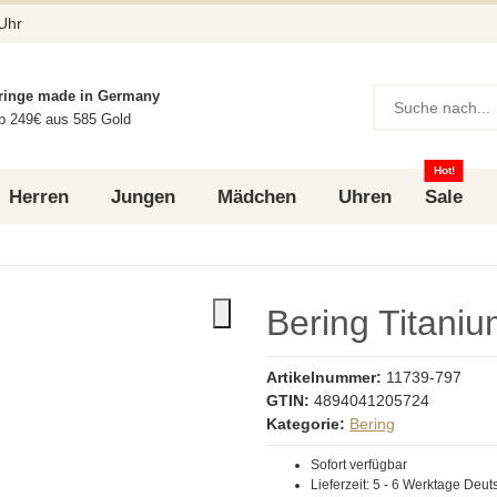
 Uhr
ringe made in Germany
b 249€ aus 585 Gold
Hot!
Herren
Jungen
Mädchen
Uhren
Sale
Bering Titaniu
Artikelnummer:
11739-797
GTIN:
4894041205724
Kategorie:
Bering
Sofort verfügbar
Lieferzeit:
5 - 6 Werktage
Deut