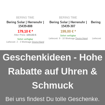
BERING TIME
BERING TIME
B
Bering Solar | Herrenuhr |
Bering Solar | Herrenuhr |
Bering Ch
15439-808
15439-307
14
179,10 €
*
199,00 €
*
Alter Preis:
199,00 €
Sofort verfügbar
S
Lieferzeit:
9 - 10 Werktage
Deutschland
Lieferzeit:
5 
Sofort verfügbar
Lieferzeit:
2 - 3 Werktage
Deutschland
Geschenkideen - Hohe
Rabatte auf Uhren &
Schmuck
Bei uns findest Du tolle Geschenke.