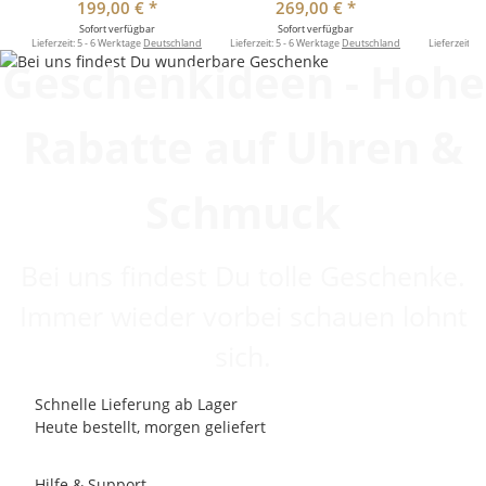
199,00 €
*
269,00 €
*
2
Sofort verfügbar
Sofort verfügbar
So
Lieferzeit:
5 - 6 Werktage
Deutschland
Lieferzeit:
5 - 6 Werktage
Deutschland
Lieferzeit:
5 
Geschenkideen - Hohe
Rabatte auf Uhren &
Schmuck
Bei uns findest Du tolle Geschenke.
Immer wieder vorbei schauen lohnt
sich.
Schnelle Lieferung ab Lager
Heute bestellt, morgen geliefert
Hilfe & Support