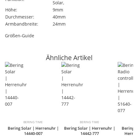
Solar,
Höhe:
9mm
Durchmesser:
40mm
Armbandbreite:
24mm
Größen-Guide
Ähnliche Artikel
BERING TIME
BERING TIME
B
Bering Solar | Herrenuhr |
Bering Solar | Herrenuhr |
Bering R
14440-007
14442-777
Herren