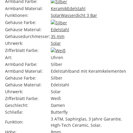
Armband Farbe:
Armband Material:
Keramik
Edelstahl
Funktionen:
Solar
Wasserdicht 3 Bar
Gehäuse Farbe:
Gehäuse Material:
Edelstahl
Gehäusedurchmesser:
35 mm
Uhrwerk:
Solar
Zifferblatt Farbe:
Art:
Uhren
Armband Farbe:
Silber
Armband Material:
Edelstahlband mit Keramikelementen
Gehäuse Farbe:
Silber
Gehäuse Material:
Edelstahl
Uhrwerk:
Solar
Zifferblatt Farbe:
Weiß
Geschlecht:
Damen
Schließe:
Butterfly
3 ATM, Saphirglas, 3 Jahre Garantie,
Funktion:
High-Tech Ceramic, Solar,
Höhe:
8mm