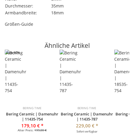
Durchmesser:
35mm
Armbandbreite:
18mm
Größen-Guide
Ähnliche Artikel
Sale 10%
BERING TIME
BERING TIME
B
Bering Ceramic | Damenuhr
Bering Ceramic | Damenuhr
Bering C
| 11435-754
| 11435-787
|
179,10 €
*
229,00 €
*
1
Alter Preis:
199,00 €
Sofort verfügbar
So