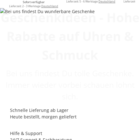
Lieferzeit:
5 - 6 Werktage
Deutschland
Lieferzeit:
5 
Sofort verfügbar
Lieferzeit:
2 - 3 Werktage
Deutschland
Geschenkideen - Hohe
Rabatte auf Uhren &
Schmuck
Bei uns findest Du tolle Geschenke.
Immer wieder vorbei schauen lohnt
sich.
Schnelle Lieferung ab Lager
Heute bestellt, morgen geliefert
Hilfe & Support
24/7 Support & Fachberatung