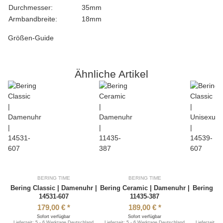
Durchmesser:
35mm
Armbandbreite:
18mm
Größen-Guide
Ähnliche Artikel
BERING TIME
BERING TIME
B
Bering Classic | Damenuhr |
Bering Ceramic | Damenuhr |
Bering Cl
14531-607
11435-387
179,00 €
*
189,00 €
*
Sofort verfügbar
Sofort verfügbar
S
Lieferzeit:
5 - 6 Werktage
Deutschland
Lieferzeit:
5 - 6 Werktage
Deutschland
Lieferzeit:
5 