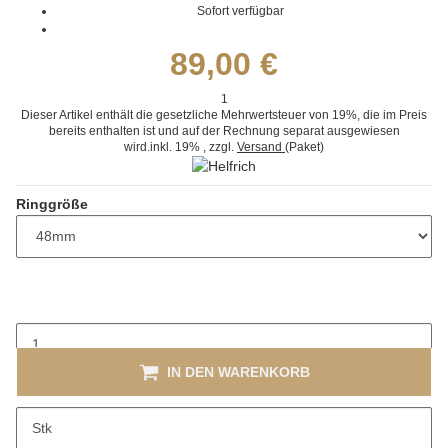
Sofort verfügbar
89,00 €
1
Dieser Artikel enthält die gesetzliche Mehrwertsteuer von 19%, die im Preis
bereits enthalten ist und auf der Rechnung separat ausgewiesen
wird.
inkl. 19%
, zzgl.
Versand
(Paket)
Ringgröße
IN DEN WARENKORB
x
Dieser Artikel hat Variationen. Wählen Sie bitte die gewünschte
Stk
Variation aus.