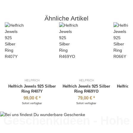
Ähnliche Artikel
HELFRICH
HELFRICH
Helfrich Jewels 925 Silber
Helfrich Jewels 925 Silber
Helfrich
Ring R407Y
Ring R469YO
R
99,00 €
*
79,00 €
*
Sofort verfügbar
Sofort verfügbar
S
Geschenkideen - Hohe