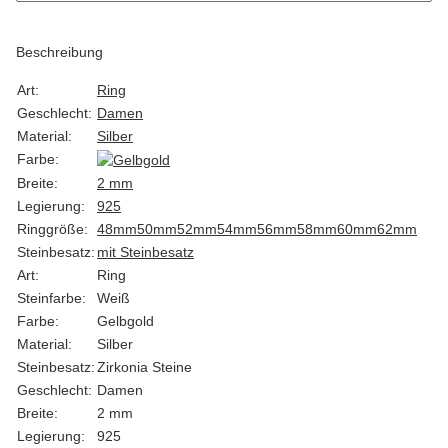
Beschreibung
Art:
Ring
Geschlecht:
Damen
Material:
Silber
Farbe:
Breite:
2 mm
Legierung:
925
Ringgröße:
48mm
50mm
52mm
54mm
56mm
58mm
60mm
62mm
Steinbesatz:
mit Steinbesatz
Art:
Ring
Steinfarbe:
Weiß
Farbe:
Gelbgold
Material:
Silber
Steinbesatz:
Zirkonia Steine
Geschlecht:
Damen
Breite:
2 mm
Legierung:
925