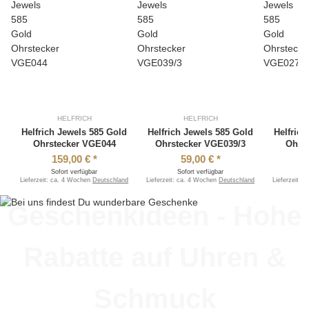
HELFRICH
HELFRICH
Helfrich Jewels 585 Gold
Helfrich Jewels 585 Gold
Helfric
Ohrstecker VGE044
Ohrstecker VGE039/3
Ohrs
159,00 €
*
59,00 €
*
Sofort verfügbar
Sofort verfügbar
S
Lieferzeit:
ca. 4 Wochen
Deutschland
Lieferzeit:
ca. 4 Wochen
Deutschland
Lieferzeit:
c
Geschenkideen - Hohe
Rabatte auf Uhren &
Schmuck