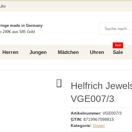
 Uhr
ringe made in Germany
b 249€ aus 585 Gold
Hot!
Herren
Jungen
Mädchen
Uhren
Sale
Helfrich Jewe
VGE007/3
Artikelnummer:
VGE007/3
GTIN:
8719967098815
Kategorie:
Gisser