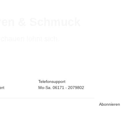
hren & Schmuck
schauen lohnt sich.
Telefonsupport
ert
Mo-Sa. 06171 - 2079802
Abonnieren