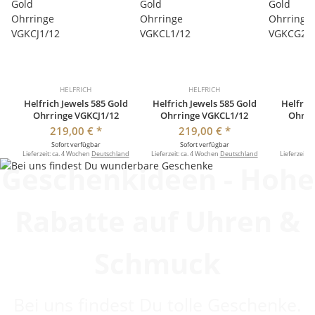
HELFRICH
HELFRICH
Helfrich Jewels 585 Gold
Helfrich Jewels 585 Gold
Helfric
Ohrringe VGKCJ1/12
Ohrringe VGKCL1/12
Ohrri
219,00 €
*
219,00 €
*
3
Sofort verfügbar
Sofort verfügbar
So
Lieferzeit:
ca. 4 Wochen
Deutschland
Lieferzeit:
ca. 4 Wochen
Deutschland
Lieferzeit:
c
Geschenkideen - Hohe
Rabatte auf Uhren &
Schmuck
Bei uns findest Du tolle Geschenke.