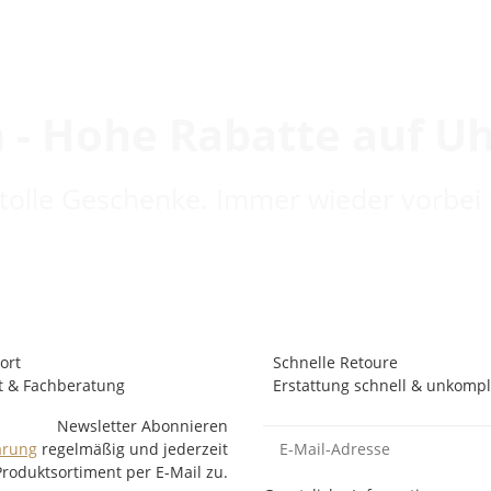
 - Hohe Rabatte auf U
 tolle Geschenke. Immer wieder vorbei 
ort
Schnelle Retoure
t & Fachberatung
Erstattung schnell & unkompli
Newsletter Abonnieren
ärung
regelmäßig und jederzeit
Produktsortiment per E-Mail zu.