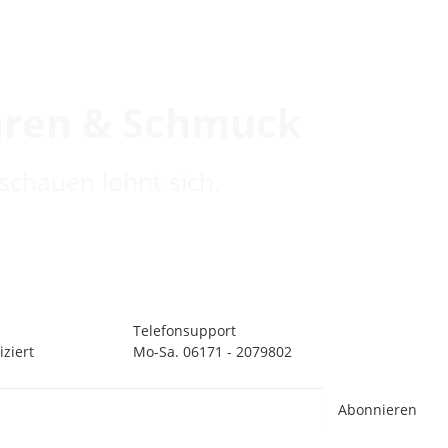
hren & Schmuck
schauen lohnt sich.
Telefonsupport
ziert
Mo-Sa. 06171 - 2079802
Abonnieren