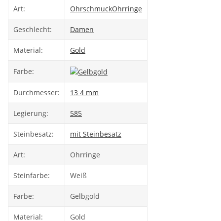
Art:
Ohrschmuck
Ohrringe
Geschlecht:
Damen
Material:
Gold
Farbe:
Durchmesser:
13 4 mm
Legierung:
585
Steinbesatz:
mit Steinbesatz
Art:
Ohrringe
Steinfarbe:
Weiß
Farbe:
Gelbgold
Material:
Gold