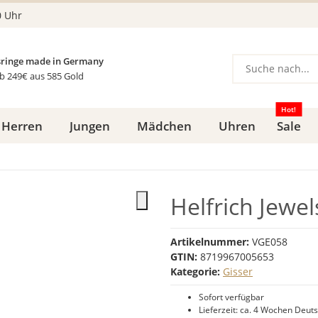
0 Uhr
ringe made in Germany
b 249€ aus 585 Gold
Hot!
Herren
Jungen
Mädchen
Uhren
Sale
Helfrich Jewe
Artikelnummer:
VGE058
GTIN:
8719967005653
Kategorie:
Gisser
Sofort verfügbar
Lieferzeit:
ca. 4 Wochen
Deuts