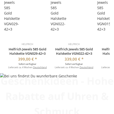
HELFRICH
HELFRICH
Helfrich Jewels 585 Gold
Helfrich Jewels 585 Gold
Helfric
Halskette VGN029-42+3
Halskette VGN022-42+3
Halske
399,00 €
*
339,00 €
*
3
Sofort verfügbar
Sofort verfügbar
So
Lieferzeit:
ca. 4 Wochen
Deutschland
Lieferzeit:
ca. 4 Wochen
Deutschland
Lieferzeit:
c
Geschenkideen - Hohe
Rabatte auf Uhren &
Schmuck