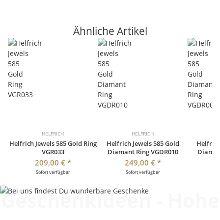
Ähnliche Artikel
HELFRICH
HELFRICH
Helfrich Jewels 585 Gold Ring
Helfrich Jewels 585 Gold
Helfric
VGR033
Diamant Ring VGDR010
Diaman
209,00 €
*
249,00 €
*
2
Sofort verfügbar
Sofort verfügbar
So
Geschenkideen - Hohe