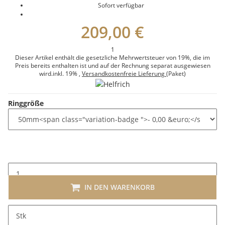
Sofort verfügbar
209,00 €
1
Dieser Artikel enthält die gesetzliche Mehrwertsteuer von 19%, die im
Preis bereits enthalten ist und auf der Rechnung separat ausgewiesen
wird.
inkl. 19%
,
Versandkostenfreie Lieferung
(Paket)
Ringgröße
IN DEN WARENKORB
x
Dieser Artikel hat Variationen. Wählen Sie bitte die
Stk
gewünschte Variation aus.