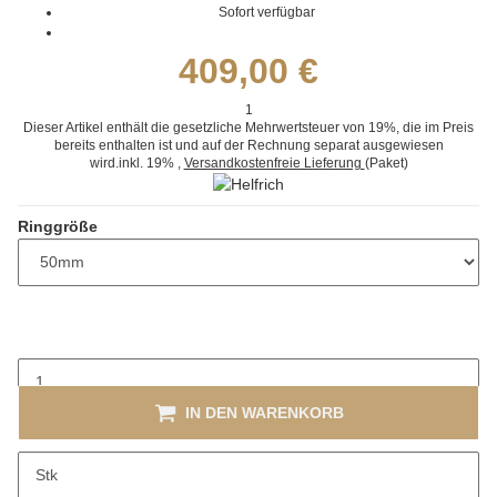
Sofort verfügbar
409,00 €
1
Dieser Artikel enthält die gesetzliche Mehrwertsteuer von 19%, die im Preis
bereits enthalten ist und auf der Rechnung separat ausgewiesen
wird.
inkl. 19%
,
Versandkostenfreie Lieferung
(Paket)
Ringgröße
IN DEN WARENKORB
x
Dieser Artikel hat Variationen. Wählen Sie bitte die gewünschte
Stk
Variation aus.