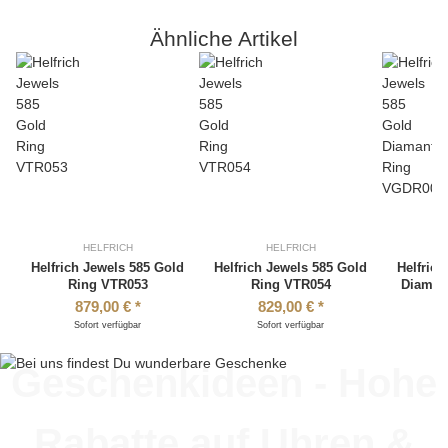
Ähnliche Artikel
HELFRICH
HELFRICH
Helfrich Jewels 585 Gold
Helfrich Jewels 585 Gold
Helfric
Ring VTR053
Ring VTR054
Diaman
879,00 €
*
829,00 €
*
Sofort verfügbar
Sofort verfügbar
S
Geschenkideen - Hohe
Rabatte auf Uhren &