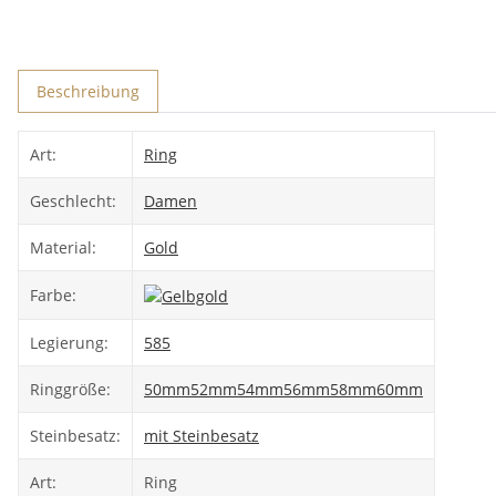
Beschreibung
Art:
Ring
Geschlecht:
Damen
Material:
Gold
Farbe:
Legierung:
585
Ringgröße:
50mm
52mm
54mm
56mm
58mm
60mm
Steinbesatz:
mit Steinbesatz
Art:
Ring