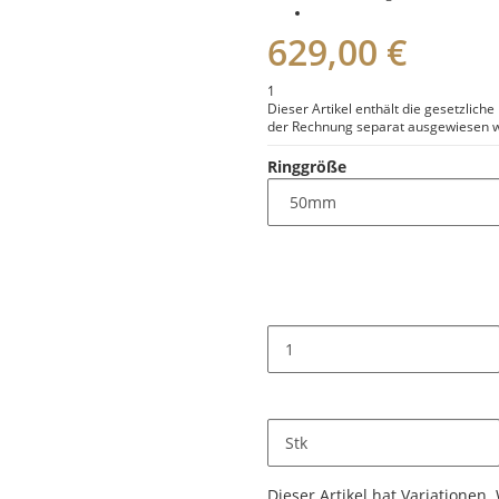
629,00 €
1
Dieser Artikel enthält die gesetzlich
der Rechnung separat ausgewiesen w
Ringgröße
Stk
x
Dieser Artikel hat Variationen.