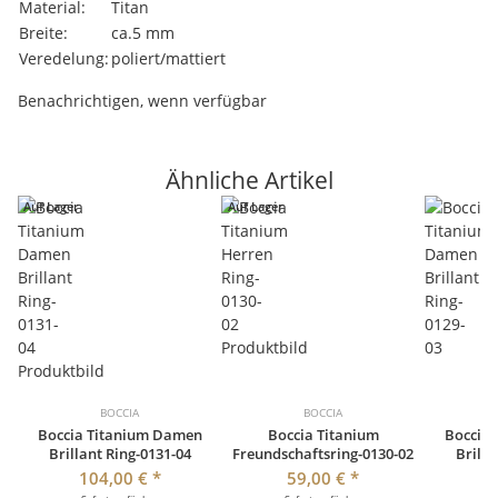
Material:
Titan
Breite:
ca.5 mm
Veredelung:
poliert/mattiert
Benachrichtigen, wenn verfügbar
Ähnliche Artikel
Auf Lager
Auf Lager
BOCCIA
BOCCIA
Boccia Titanium Damen
Boccia Titanium
Boccia
Brillant Ring-0131-04
Freundschaftsring-0130-02
Brilla
104,00 €
*
59,00 €
*
1