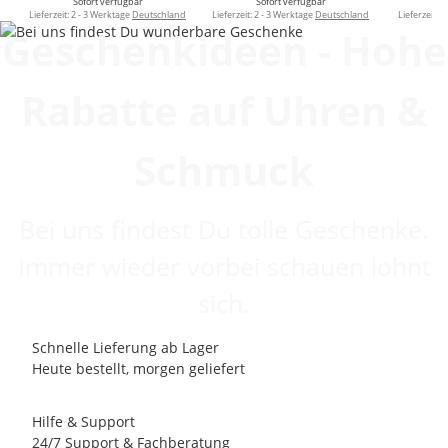
Sofort verfügbar
Sofort verfügbar
So
Lieferzeit:
2 - 3 Werktage
Deutschland
Lieferzeit:
2 - 3 Werktage
Deutschland
Lieferzeit:
c
Geschenkideen - Hohe
Rabatte auf Uhren &
Schmuck
Bei uns findest Du tolle Geschenke.
Immer wieder vorbei schauen lohnt
sich.
Schnelle Lieferung ab Lager
Heute bestellt, morgen geliefert
Hilfe & Support
24/7 Support & Fachberatung