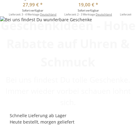
27,99 €
*
19,00 €
*
Sofort verfügbar
Sofort verfügbar
So
Lieferzeit:
3 - 4 Werktage
Deutschland
Lieferzeit:
2 - 3 Werktage
Deutschland
Lieferzeit:
3 
Geschenkideen - Hohe
Rabatte auf Uhren &
Schmuck
Bei uns findest Du tolle Geschenke.
Immer wieder vorbei schauen lohnt
sich.
Schnelle Lieferung ab Lager
Heute bestellt, morgen geliefert