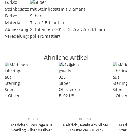
Farbe:
Steinbesatz:
mit Steinbesatz
mit Diamant
Farbe:
Silber
Material:
Titan 2 Brillanten
Abmessung:
2 Brillanten 0,01 ct 32,5 x 7,5 x 3,3 mm
Veredelung:
poliert/mattiert
Ähnliche Artikel
Auf Lager
S.OLIVER
HELFRICH
Mädchen Ohrringe aus
Helfrich Jewels 925 Silber
Mädche
Sterling Silber s.Oliver
Ohrstecker E1021/3
Sterlin